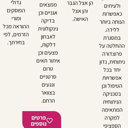
גדולי
הן אצל הגבר
ממצאים
לעיתים
הפוסקים
והן אצל
אגניים וכן
פשרות
ומורי
האישה.
בדיקה
חה ביותר
ההוראה מכל
גינקולוגית
לידה.
הזרמים, לפי
לאבחון
מסגרת
בחירתך.
דלקות,
לטה על
פצעים וכן
וצדורה
איתור תאים
חית, נדון
טרום
חד בכל
סרטניים
שרויות
ונגעים
יפול וכן
בצוואר
טכניקה
הרחם.
יתוחית
תאימה
פרטים
מקרה
נוספים
ספציפי