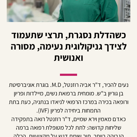
כשהדלת נסגרת, תרצי שתעמוד
לצידך גניקולוגית נעימה, מסורה
ואנושית
עים להכיר, ד"ר אביה רוזנטל, M.D.
בוגרת אוניברסיטת
בן גוריון ב"ש. מומחית ברפואת נשים, מיילדות ופריון
רופאה בכירה במרכז
הרפואי לניאדו בנתניה, כעת בתת
התמחות ביחידה לפריון (IVF).
כאדם מאמין וירא שמיים, ד"ר רוזנטל רואה בתפקידה
שליחות קדושה:
לתת
לכל מטופלת
רפואה
ברמה
הגבוהה ביותר, תוך שימת דגש על מקצועיות, הכלה