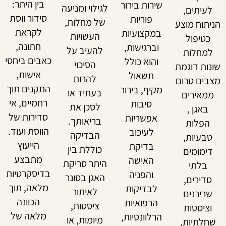
בין היתר:
שירות בירור
לגילוי ומניעה
עיתים,
סידור
ווסת
פוריות
של מחלות,
תוח מוצע
לקראת
במקצועיות
העשויות
טיפול
חתונה,
וברגישות,
להעיב על
מחלות
כאבים ביחסי
והוא כולל
הסיכוי
ות דוגמת
אישות,
תשאול
להרות
ים טרום
התקנים תוך
מקיף, בירור
בעתיד או
מאירים
רחמיים, אי
סיבות
לסכן את
באג
ן ,
סדירות של
אפשריות
בריאותך
.
פלות
הווסת ועוד.
לעיכוב
הב
דיקה
בעיות,
הייעוץ
בדיקת
כוללת בין
ימומים
מתבצע
האישה
היתר סריקת
בלתי
בדיסקרטיות
והפניה
האגן
בסונר
דירים,
מלאה, תוך
לבדיקות
לאיתור
רירנים
הכוונה
הרפואיות
ציסטות,
ציסטות
מלאה של
הרלוונטיות,
מיומות, או
לתיות,