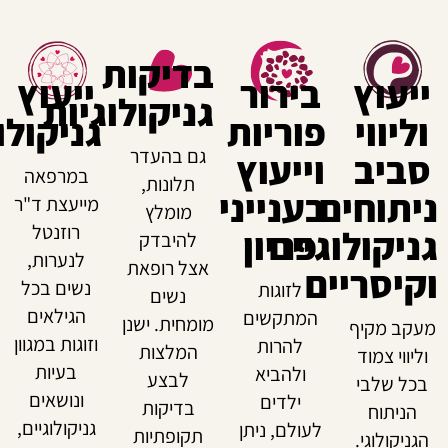
בדיקות
עוץ
בירור
ייעוץ
גניקולוגיות
יווי
פוריות
גניקולוגי
גם בהעדר
ביב
וייעוץ
במרפאה
תלונות,
תוחים
בענייני
מייעצת ד"ר
מומלץ
רוזנטל
יקולוגיים
פריון
להיבדק
לנערות,
אצל רופאת
יסריים
נשים בכל
לזוגות
נשים
הגילאים
המתקשים
מומחית. ישנן
ב מקיף
וזוגות במגוון
להרות
המלצות
יווי צמוד
בעיות
ולהביא
לבצע
ל שלבי
ונושאים
ילדים
בדיקות
ניתוח
גניקולוגיים,
לעולם, ניתן
תקופתיות
יקולוגי.